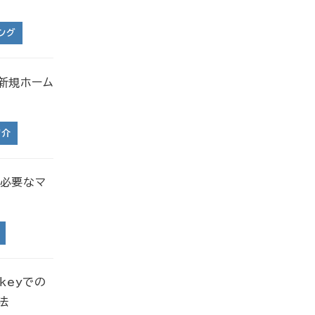
ング
様 新規ホーム
！
紹介
に必要なマ
nkeyでの
方法