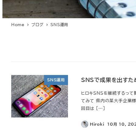
Home
ブログ
SNS運用
SNSで成果を出すた
SNS運用
ヒロキSNSを継続するって
てみて 県内の某大手企業様
回目は […]
Hiroki
10月 10, 20